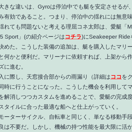
大きな違いは、Gyroは停泊中でも艇を安定させるが、R
み有効であること。つまり、停泊中の揺れには無意
揺れても問題ないと考える理屈コネ太郎は、愛艇「Mer
 895 Sport」(の紹介ページは
コチラ
)にSeakeeper Ri
決めた。こうした装備の追加は、艇を購入したマリ
と何かと便利だ。マリーナに依頼すれば、上架から
ズに進む。
入に際し、天窓接合部からの雨漏り（詳細は
ココ
を
同時に行うことになった。こうした機会を利用して
を解消しつつカスタムを進めることで、愛艇の完成
スタイルに合った最適な船へと仕上がっていく。
モーターサイクル、自転車と同じく、単なる移動手
良は不要だ。しかし、機械の持つ性能を最大限に活