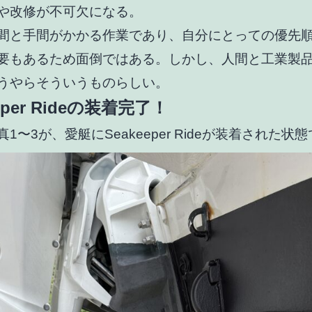
や改修が不可欠になる。
間と手間がかかる作業であり、自分にとっての優先
要もあるため面倒ではある。しかし、人間と工業製
うやらそういうものらしい。
eper Rideの装着完了！
1〜3が、愛艇にSeakeeper Rideが装着された状