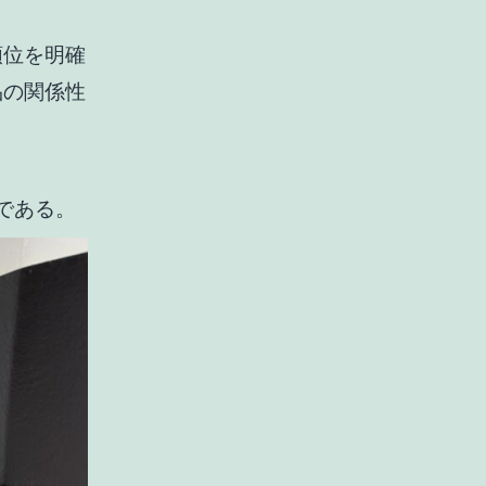
順位を明確
品の関係性
態である。