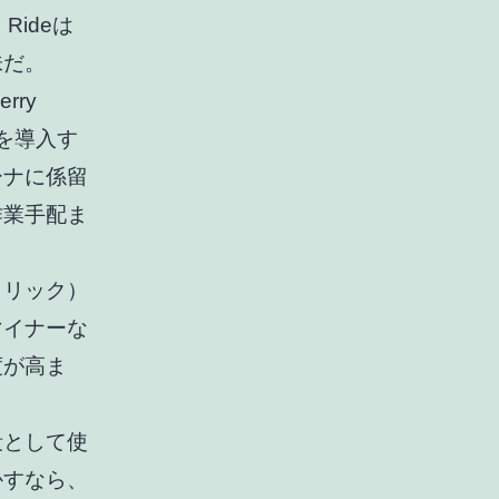
ideは
味だ。
ry
deを導入す
ーナに係留
作業手配ま
クリック
）
マイナーな
度が高ま
段として使
かすなら、