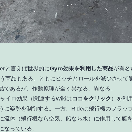
er
と言えば世界的に
Gyro効果を利用した商品
が有名
う商品もある。ともにピッチとロールを減少させて
品であるが、作動原理が全く異なる。
異なる。
ジャイロ効果（関連するWikiは
ココをクリック
）を利
うに姿勢を制御する。一方、Rideは飛行機のフラッ
に流体（飛行機なら空気、船なら水）に作用して艇
になっている。