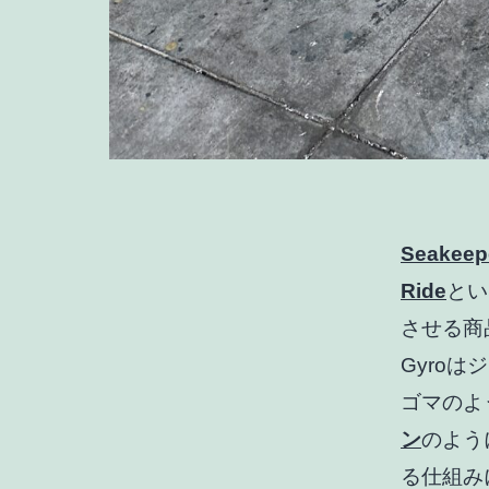
Seakeep
Ride
とい
させる商
Gyroは
ゴマのよ
ン
のよう
る仕組み