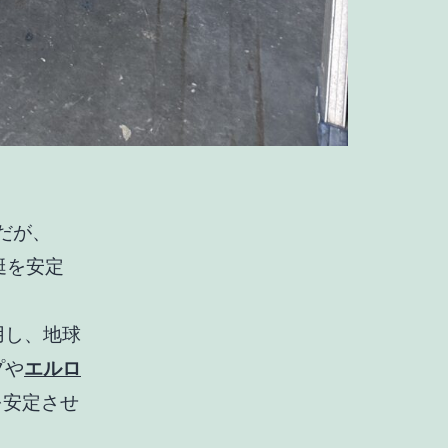
だ
が、
艇を安定
用し、地球
プや
エルロ
を安定させ