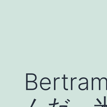
コ
ン
テ
ン
ツ
へ
ス
キ
ッ
Bert
プ
んだ、