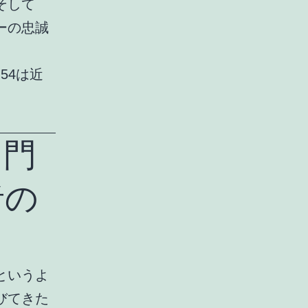
そして
ーの忠誠
、54は近
名門
者の
というよ
びてきた