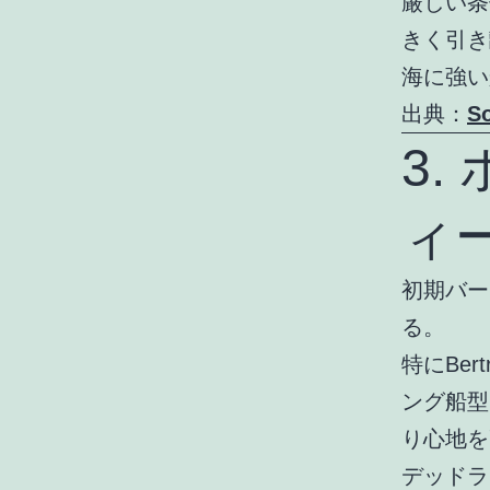
厳しい条
きく引き
海に強い
出典：
S
3
ィ
初期バー
る。
特にBe
ング船型
り心地を高
デッドラ