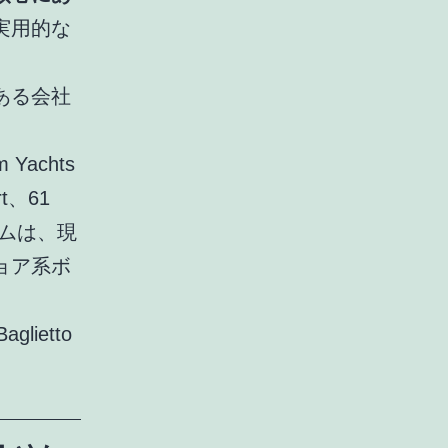
実用的な
ある会社
achts
rt、61
ラムは、現
ョア系ボ
ietto