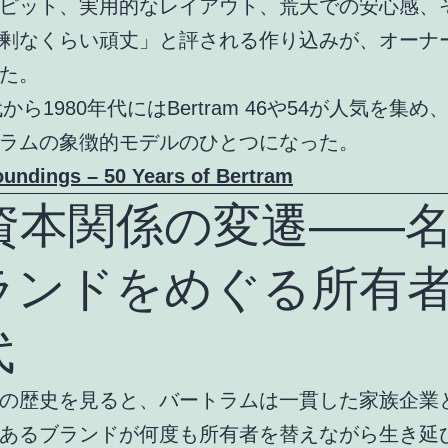
ピット、実用的なレイアウト、荒天での安心感、
剰なくらい頑丈」と評される作り込みが、オーナ
た。
代から1980年代にはBertram 46や54が人気を集め
ラムの象徴的モデルのひとつになった。
undings – 50 Years of Bertram
. 資本関係の変遷――
ランドをめぐる所有
代
の歴史を見ると、バートラムは一貫した家族企業
あるブランドが何度も所有者を替えながら生き延