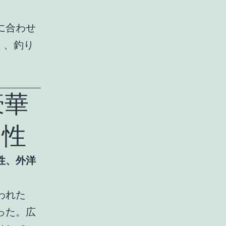
に合わせ
く、釣り
豪華
用性
性、外洋
われた
った。広