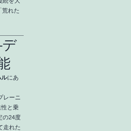
後続を大
「荒れた
―デ
能
ハル
にあ
のプレーニ
進性と乗
定の24度
て走れた