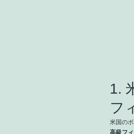
1
フ
米国のボ
高級フィ