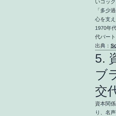
いコック
「多少過
心を支え
1970年
代バート
出典：
So
5
ブ
交
資本関係
り、名声