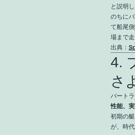
と説明し
のちにバ
て船尾側
場まで走
出典：
So
4
さ
バートラ
性能、実
初期の艇
が、時代