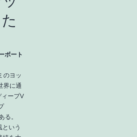
ナッ
った
ワーボート
ミのヨッ
世界に通
ィープV
プ
である。
風という