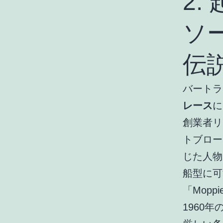
2
ソ
伝
バートラ
レース
に
創業者リ
トブロー
じた人物
船型に可
「Mop
1960