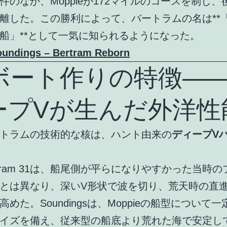
件のなか、Moppieが172マイルのコースを制し、
離した。この勝利によって、バートラムの名は**
船」**として一気に知られるようになった。
oundings – Bertram Reborn
. ボート作りの特徴―
ープVが生んだ外洋性
トラムの技術的な核は、ハント由来の
ディープV
rtram 31は、船尾側が平らになりやすかった当時
とは異なり、深いV形状で波を切り、荒天時の直
めた。Soundingsは、Moppieの船型について一
イズを備え、従来型の船底より荒れた海で安定し