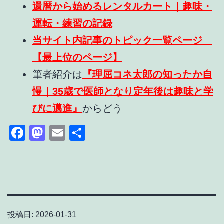
還暦から始めるレンタルカート｜趣味・
運転・練習の記録
当サイト内記事のトピック一覧ページ
【最上位のページ】
筆者紹介は
『理屈コネ太郎の知ったか自
慢｜35歳で医師となり定年後は趣味と学
びに邁進』
からどう
Facebook
Mastodon
Email
共
有
投稿日:
2026-01-31