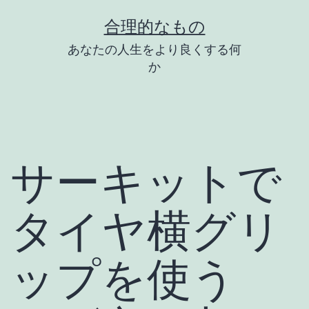
コ
合理的なもの
ン
あなたの人生をより良くする何
テ
か
ン
ツ
へ
ス
サーキットで
キ
ッ
タイヤ横グリ
プ
ップを使う