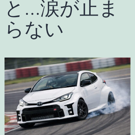
と…涙が止ま
らない