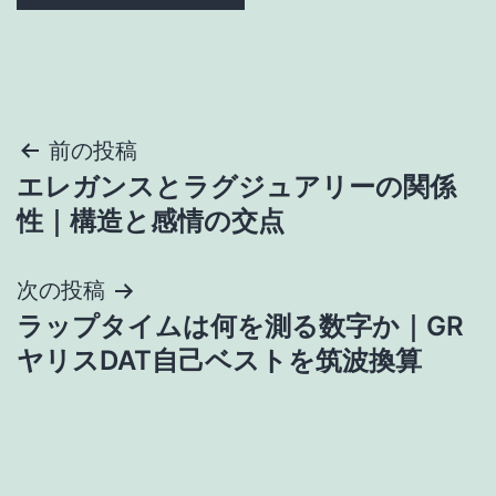
投
前の投稿
エレガンスとラグジュアリーの関係
稿
性｜構造と感情の交点
ナ
次の投稿
ビ
ラップタイムは何を測る数字か｜GR
ゲ
ヤリスDAT自己ベストを筑波換算
ー
シ