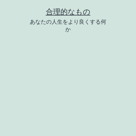
コ
合理的なもの
ン
あなたの人生をより良くする何
テ
か
ン
ツ
へ
ス
キ
ッ
プ