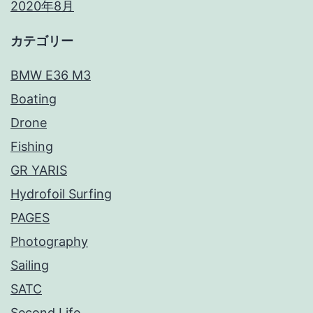
2020年8月
カテゴリー
BMW E36 M3
Boating
Drone
Fishing
GR YARIS
Hydrofoil Surfing
PAGES
Photography
Sailing
SATC
Second Life