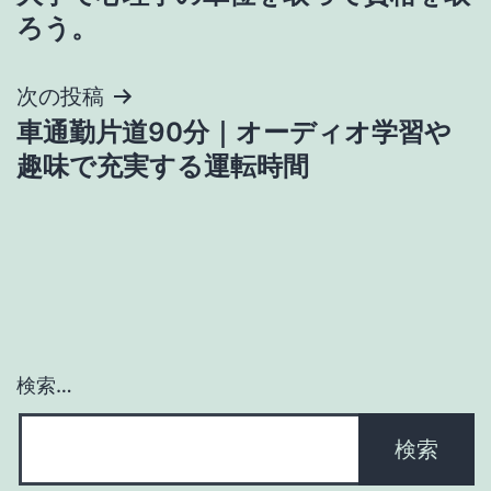
稿
ろう。
ナ
次の投稿
ビ
車通勤片道90分｜オーディオ学習や
ゲ
趣味で充実する運転時間
ー
シ
ョ
ン
検索…