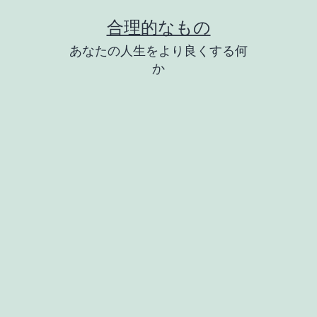
コ
合理的なもの
ン
あなたの人生をより良くする何
テ
か
ン
ツ
へ
ス
キ
ッ
プ