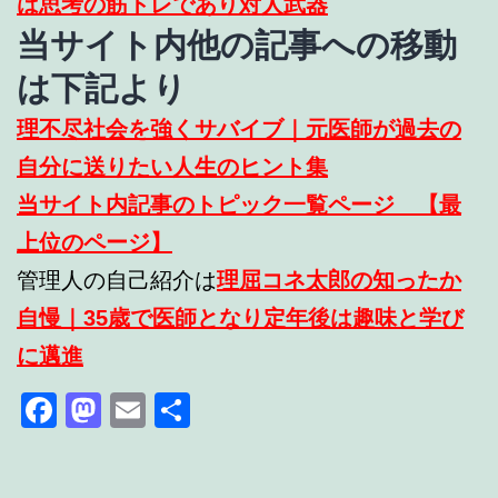
は思考の筋トレであり対人武器
当サイト内他の記事への移動
は下記より
理不尽社会を強くサバイブ｜元医師が過去の
自分に送りたい人生のヒント集
当サイト内記事のトピック一覧ページ 【最
上位のページ】
管理人の自己紹介は
理屈コネ太郎の知ったか
自慢｜35歳で医師となり定年後は趣味と学び
に邁進
Facebook
Mastodon
Email
共
有