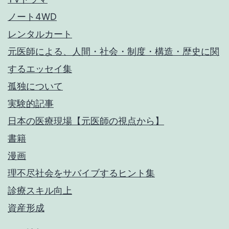
ノート4WD
レンタルカート
元医師による、人間・社会・制度・構造・歴史に関
するエッセイ集
孤独について
実験的記事
日本の医療現場【元医師の視点から】
書籍
漫画
理不尽社会をサバイブするヒント集
診療スキル向上
資産形成