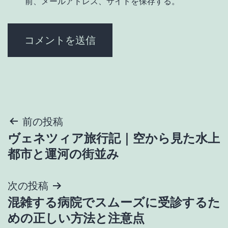
前、メールアドレス、サイトを保存する。
投
前の投稿
ヴェネツィア旅行記｜空から見た水上
稿
都市と運河の街並み
ナ
次の投稿
ビ
混雑する病院でスムーズに受診するた
ゲ
めの正しい方法と注意点