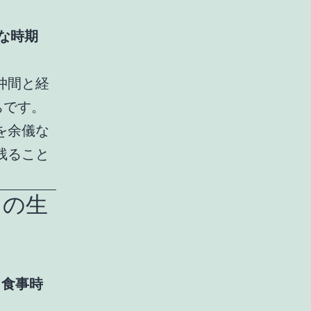
。
な時期
仲間と経
ちです。
を余儀な
残ること
リの生
も食事時