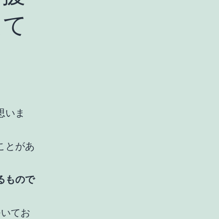
えて
思いま
ことがあ
るもので
ついてお