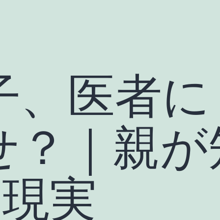
子、医者に
せ？｜親が
の現実