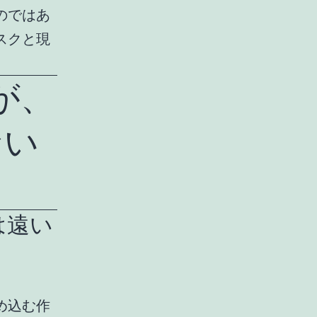
のではあ
スクと現
が、
ない
は遠い
め込む作