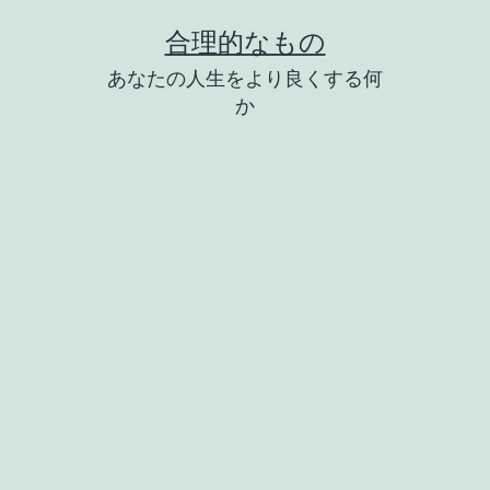
コ
合理的なもの
ン
あなたの人生をより良くする何
テ
か
ン
ツ
へ
ス
キ
ッ
プ