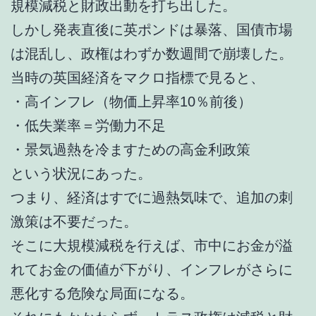
規模減税と財政出動を打ち出した。
しかし発表直後に英ポンドは暴落、国債市場
は混乱し、政権はわずか数週間で崩壊した。
当時の英国経済をマクロ指標で見ると、
・高インフレ（物価上昇率10％前後）
・低失業率＝労働力不足
・景気過熱を冷ますための高金利政策
という状況にあった。
つまり、経済はすでに過熱気味で、追加の刺
激策は不要だった。
そこに大規模減税を行えば、市中にお金が溢
れてお金の価値が下がり、インフレがさらに
悪化する危険な局面になる。