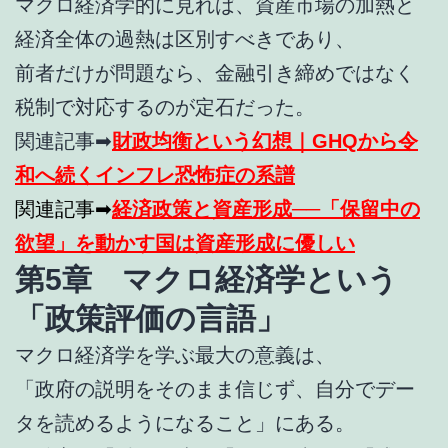
マクロ経済学的に見れば、資産市場の加熱と
経済全体の過熱は区別すべきであり、
前者だけが問題なら、金融引き締めではなく
税制で対応するのが定石だった。
関連記事➡
財政均衡という幻想｜GHQから令
和へ続くインフレ恐怖症の系譜
関連記事➡
経済政策と資産形成──「保留中の
欲望」を動かす国は資産形成に優しい
第5章 マクロ経済学という
「政策評価の言語」
マクロ経済学を学ぶ最大の意義は、
「政府の説明をそのまま信じず、自分でデー
タを読めるようになること」にある。