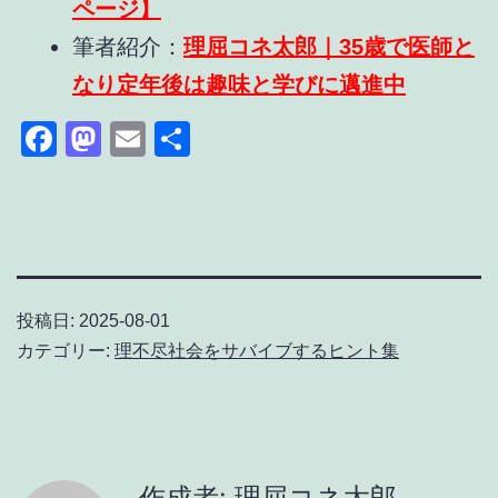
ページ】
筆者紹介：
理屈コネ太郎｜35歳で医師と
なり定年後は趣味と学びに邁進中
Facebook
Mastodon
Email
共
有
投稿日:
2025-08-01
カテゴリー:
理不尽社会をサバイブするヒント集
作成者: 理屈コネ太郎