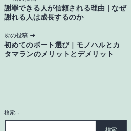
謝罪できる人が信頼される理由｜なぜ
稿
謝れる人は成長するのか
ナ
次の投稿
ビ
初めてのボート選び｜モノハルとカ
ゲ
タマランのメリットとデメリット
ー
シ
ョ
ン
検索…