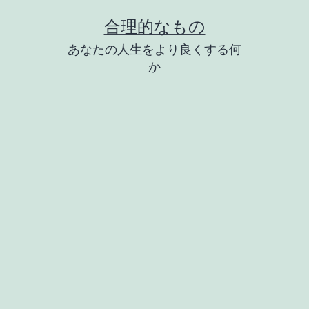
コ
合理的なもの
ン
あなたの人生をより良くする何
テ
か
ン
ツ
へ
ス
キ
ッ
プ