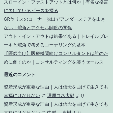
スローイン・ファストアウトとは何か｜有名な格言
に欠けているピースを探る
GRヤリスのコーナー脱出でアンダーステアを出さ
ない｜舵角とアクセル開度の関係
アウト・イン・アウトは結果である｜トレイルブレ
ーキと舵角で考えるコーナリングの基本
【医師向け】医療機関向けコンサルタントは誰のた
めに働くのか｜コンサルティングを装うセールス
最近のコメント
資産形成が重要な理由｜人は信念を曲げて生きても
幸福にはなれない
に
理屈コネ太郎
より
資産形成が重要な理由｜人は信念を曲げて生きても
幸福にはなれない
に
中村 直樹
より