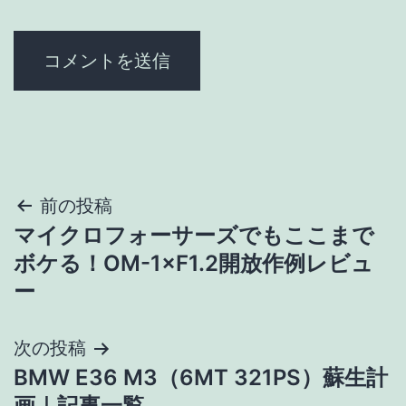
投
前の投稿
マイクロフォーサーズでもここまで
稿
ボケる！OM-1×F1.2開放作例レビュ
ナ
ー
ビ
次の投稿
ゲ
BMW E36 M3（6MT 321PS）蘇生計
画｜記事一覧