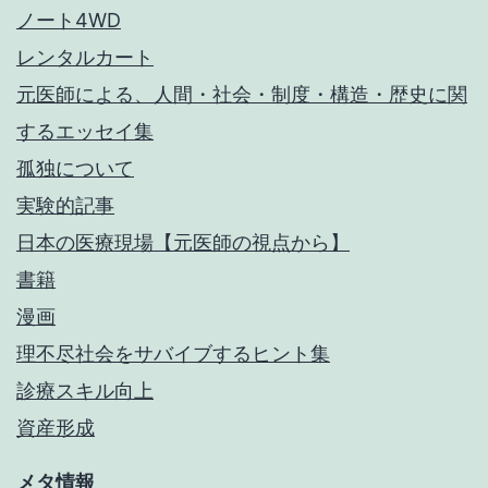
ノート4WD
レンタルカート
元医師による、人間・社会・制度・構造・歴史に関
するエッセイ集
孤独について
実験的記事
日本の医療現場【元医師の視点から】
書籍
漫画
理不尽社会をサバイブするヒント集
診療スキル向上
資産形成
メタ情報