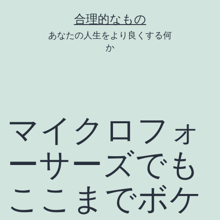
コ
合理的なもの
ン
あなたの人生をより良くする何
テ
か
ン
ツ
へ
ス
マイクロフォ
キ
ッ
ーサーズでも
プ
ここまでボケ