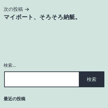
ナ
次の投稿
ビ
マイボート、そろそろ納艇。
ゲ
ー
シ
ョ
検索…
ン
最近の投稿