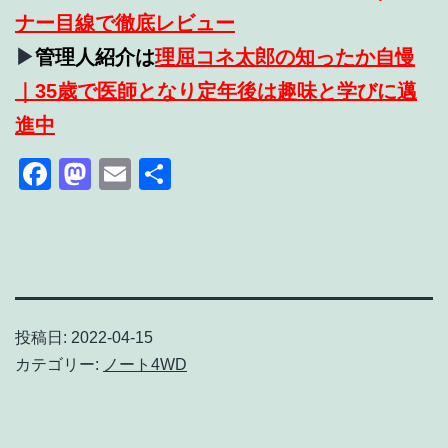
ナー目線で徹底レビュー
▶
管理人紹介は
理屈コネ太郎の知ったか自慢
｜35歳で医師となり定年後は趣味と学びに邁
進中
Facebook
Mastodon
Email
共
有
投稿日:
2022-04-15
カテゴリー:
ノート4WD