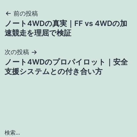
投
前の投稿
ノート4WDの真実｜FF vs 4WDの加
稿
速競走を理屈で検証
ナ
次の投稿
ビ
ノート4WDのプロパイロット｜安全
ゲ
支援システムとの付き合い方
ー
シ
ョ
ン
検索…