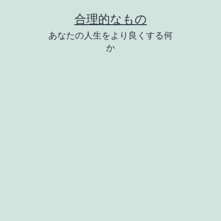
コ
合理的なもの
ン
あなたの人生をより良くする何
テ
か
ン
ツ
へ
ス
キ
ッ
プ