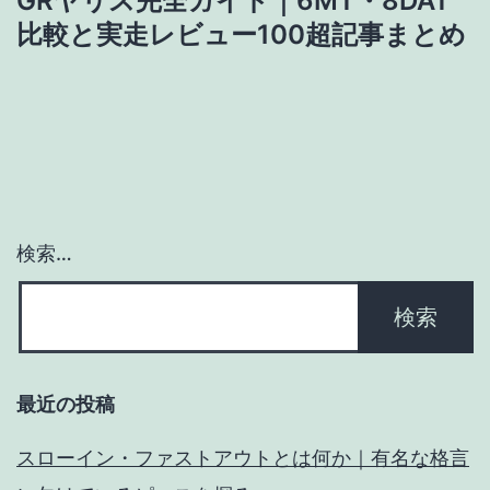
GRヤリス完全ガイド｜6MT・8DAT
ゲ
比較と実走レビュー100超記事まとめ
ー
シ
ョ
ン
検索…
最近の投稿
スローイン・ファストアウトとは何か｜有名な格言