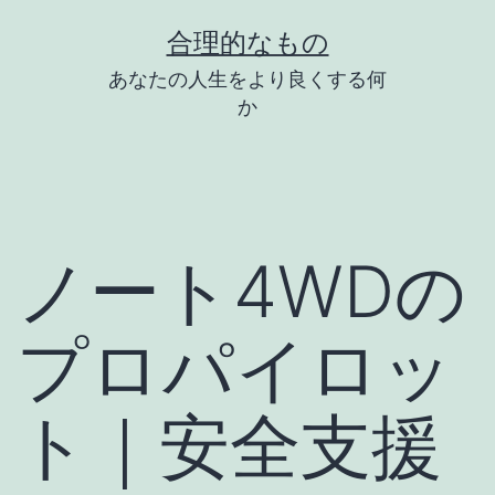
コ
合理的なもの
ン
あなたの人生をより良くする何
テ
か
ン
ツ
へ
ス
ノート4WDの
キ
ッ
プロパイロッ
プ
ト｜安全支援