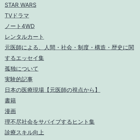
STAR WARS
TVドラマ
ノート4WD
レンタルカート
元医師による、人間・社会・制度・構造・歴史に関
するエッセイ集
孤独について
実験的記事
日本の医療現場【元医師の視点から】
書籍
漫画
理不尽社会をサバイブするヒント集
診療スキル向上