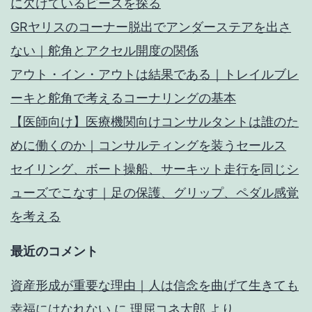
に欠けているピースを探る
GRヤリスのコーナー脱出でアンダーステアを出さ
ない｜舵角とアクセル開度の関係
アウト・イン・アウトは結果である｜トレイルブレ
ーキと舵角で考えるコーナリングの基本
【医師向け】医療機関向けコンサルタントは誰のた
めに働くのか｜コンサルティングを装うセールス
セイリング、ボート操船、サーキット走行を同じシ
ューズでこなす｜足の保護、グリップ、ペダル感覚
を考える
最近のコメント
資産形成が重要な理由｜人は信念を曲げて生きても
幸福にはなれない
に
理屈コネ太郎
より