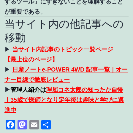
するツール」にすぎないことを理解すること
が重要である。
当サイト内の他記事への
移動
▶
当サイト内記事のトピック一覧ページ
【最上位のページ】
▶
日産ノートe-POWER 4WD 記事一覧｜オー
ナー目線で徹底レビュー
▶
管理人紹介は
理屈コネ太郎の知ったか自慢
｜35歳で医師となり定年後は趣味と学びに邁
進中
Facebook
Mastodon
Email
共