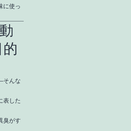
味に使っ
“動
目的
―そんな
に表した
異臭がす