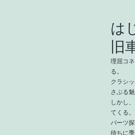
は
旧
理屈コネ
る。
クラシッ
さぶる魅
しかし、
てくる。
パーツ探
待ちに季