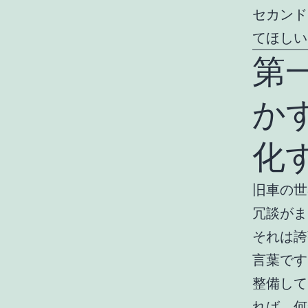
セカンド
てほしい
第
か
化
旧車の世
冗談がま
それは誇
言葉です
整備して
れば、何