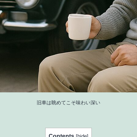
旧車は眺めてこそ味わい深い
Contents
[
hide
]