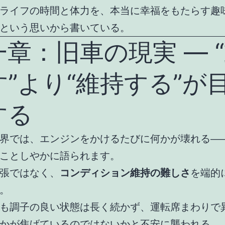
ライフの時間と体力を、本当に幸福をもたらす趣
という思いから書いている。
一章：旧車の現実 ― 
す”より“維持する”が
する
界では、エンジンをかけるたびに何かが壊れる―
ことしやかに語られます。
張ではなく、
コンディション維持の難しさ
を端的
。
も調子の良い状態は長く続かず、運転席まわりで
かが焦げているのではないかと不安に襲われる。