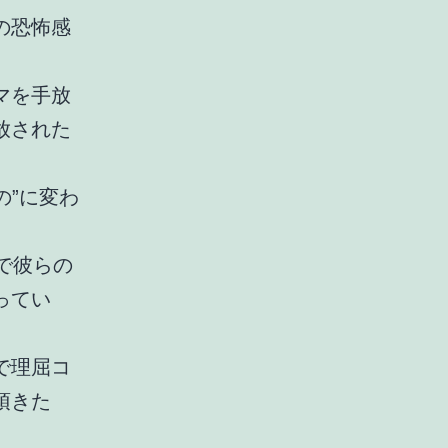
の恐怖感
マを手放
放された
の”に変わ
で彼らの
ってい
で理屈コ
頂きた