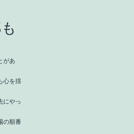
郎も
とがあ
も心を揺
先にやっ
場の順番