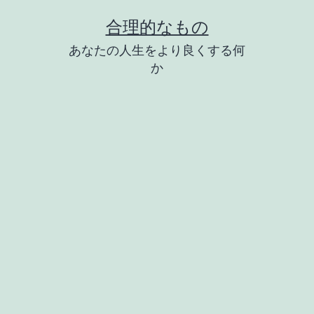
コ
合理的なもの
ン
あなたの人生をより良くする何
テ
か
ン
ツ
へ
ス
キ
ッ
プ