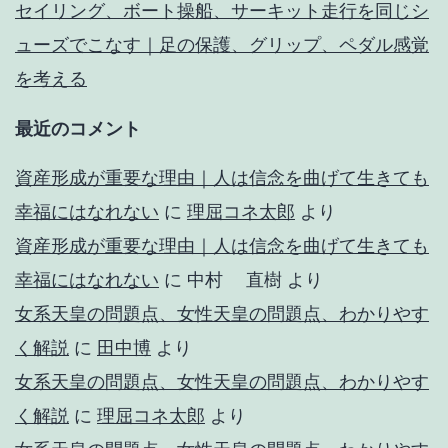
セイリング、ボート操船、サーキット走行を同じシ
ューズでこなす｜足の保護、グリップ、ペダル感覚
を考える
最近のコメント
資産形成が重要な理由｜人は信念を曲げて生きても
幸福にはなれない
に
理屈コネ太郎
より
資産形成が重要な理由｜人は信念を曲げて生きても
幸福にはなれない
に
中村 直樹
より
女系天皇の問題点、女性天皇の問題点、わかりやす
く解説
に
田中博
より
女系天皇の問題点、女性天皇の問題点、わかりやす
く解説
に
理屈コネ太郎
より