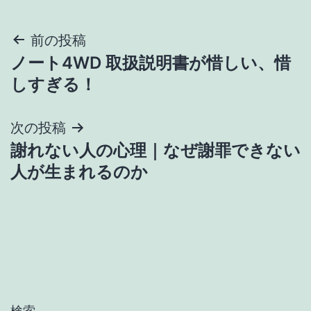
投
前の投稿
ノート4WD 取扱説明書が惜しい、惜
稿
しすぎる！
ナ
次の投稿
ビ
謝れない人の心理｜なぜ謝罪できない
ゲ
人が生まれるのか
ー
シ
ョ
ン
検索…