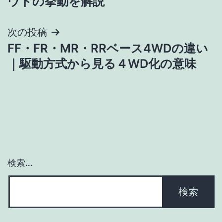
ウトの挙動を解説
ナ
次の投稿
ビ
FF・FR・MR・RRベース4WDの違い
ゲ
｜駆動方式から見る４WD化の意味
ー
シ
ョ
ン
検索…