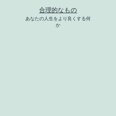
コ
合理的なもの
ン
あなたの人生をより良くする何
テ
か
ン
ツ
へ
ス
キ
ッ
プ