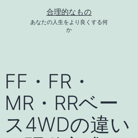
コ
合理的なもの
ン
あなたの人生をより良くする何
テ
か
ン
ツ
へ
ス
FF・FR・
キ
ッ
MR・RRベー
プ
ス4WDの違い