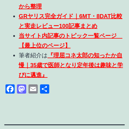
から整理
GRヤリス完全ガイド｜6MT・8DAT比較
と実走レビュー100記事まとめ
当サイト内記事のトピック一覧ページ
【最上位のページ】
筆者紹介は
『理屈コネ太郎の知ったか自
慢｜35歳で医師となり定年後は趣味と学
びに邁進』
Facebook
Mastodon
Email
共
有