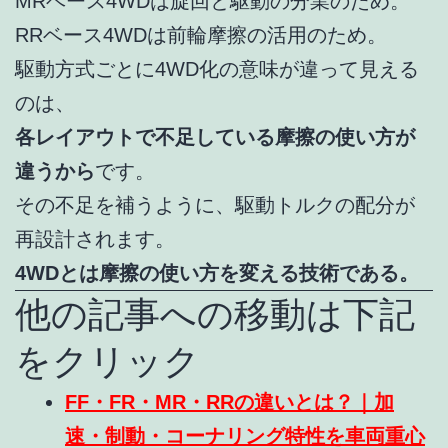
MRベース4WDは旋回と駆動の分業のため。
RRベース4WDは前輪摩擦の活用のため。
駆動方式ごとに4WD化の意味が違って見える
のは、
各レイアウトで不足している摩擦の使い方が
違うから
です。
その不足を補うように、駆動トルクの配分が
再設計されます。
4WDとは摩擦の使い方を変える技術である。
他の記事への移動は下記
をクリック
FF・FR・MR・RRの違いとは？｜加
速・制動・コーナリング特性を車両重心