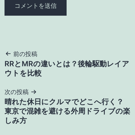
投
前の投稿
RRとMRの違いとは？後輪駆動レイア
稿
ウトを比較
ナ
次の投稿
ビ
晴れた休日にクルマでどこへ行く？
ゲ
東京で混雑を避ける外周ドライブの楽
しみ方
ー