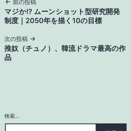
投
前の投稿
マジか!? ムーンショット型研究開発
稿
制度｜2050年を描く10の目標
ナ
次の投稿
ビ
推奴（チュノ）、韓流ドラマ最高の作
ゲ
品
ー
シ
ョ
ン
検索…