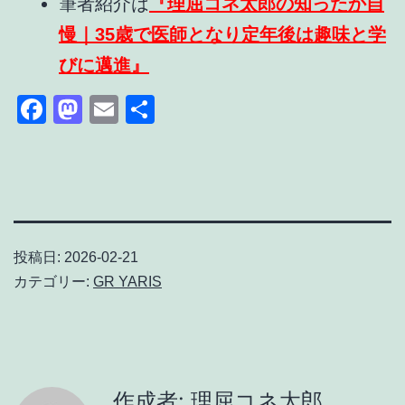
筆者紹介は
『理屈コネ太郎の知ったか自
慢｜35歳で医師となり定年後は趣味と学
びに邁進』
Facebook
Mastodon
Email
共
有
投稿日:
2026-02-21
カテゴリー:
GR YARIS
作成者: 理屈コネ太郎