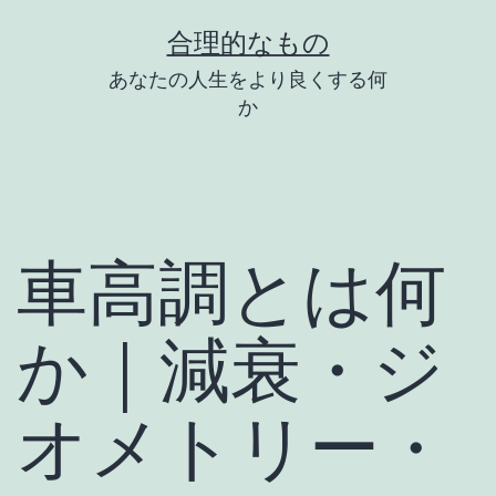
コ
合理的なもの
ン
あなたの人生をより良くする何
テ
か
ン
ツ
へ
ス
車高調とは何
キ
ッ
か｜減衰・ジ
プ
オメトリー・