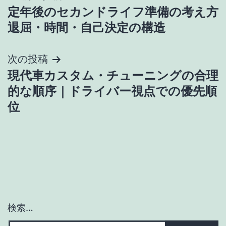
定年後のセカンドライフ準備の考え方
稿
退屈・時間・自己決定の構造
ナ
次の投稿
ビ
現代車カスタム・チューニングの合理
ゲ
的な順序｜ドライバー視点での優先順
位
ー
シ
ョ
ン
検索…