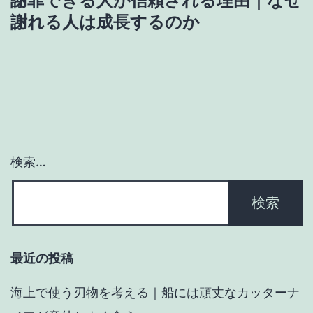
謝罪できる人が信頼される理由｜なぜ
ゲ
謝れる人は成長するのか
ー
シ
ョ
ン
検索…
最近の投稿
海上で使う刃物を考える｜船には頑丈なカッターナ