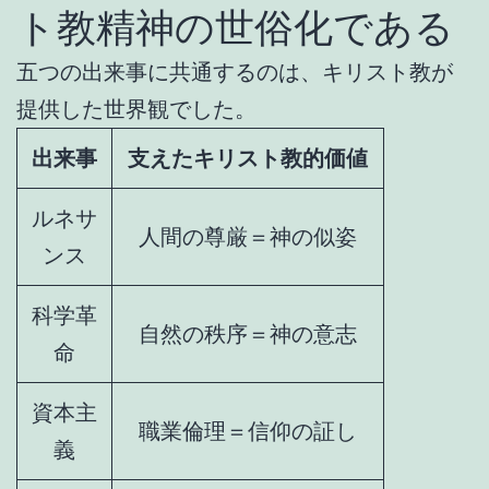
ト教精神の世俗化である
五つの出来事に共通するのは、キリスト教が
提供した世界観でした。
出来事
支えたキリスト教的価値
ルネサ
人間の尊厳＝神の似姿
ンス
科学革
自然の秩序＝神の意志
命
資本主
職業倫理＝信仰の証し
義