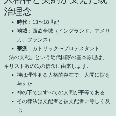
治理念
時代
：13〜18世紀
地域
：西欧全域（イングランド、アメリ
カ、フランス）
宗派
：カトリック〜プロテスタント
「法の支配」という近代国家の基本原理は、
キリスト教の次の信念に由来します。
神は理性ある人格的存在で、人間に掟を
与えた
神の下ではすべての人間が平等である
その律法は支配者と被支配者に等しく及
ぶ