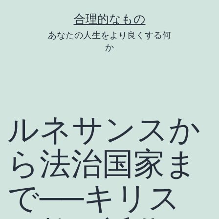
コ
合理的なもの
ン
あなたの人生をより良くする何
テ
か
ン
ツ
へ
ス
ルネサンスか
キ
ッ
ら法治国家ま
プ
で──キリス