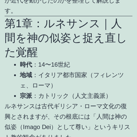
が近代を動かしたのかを整理して解説しま
す。
第1章：ルネサンス｜人
間を神の似姿と捉え直し
た覚醒
時代
：14〜16世紀
地域
：イタリア都市国家（フィレンツ
ェ、ローマ）
宗派
：カトリック（人文主義派）
ルネサンスは古代ギリシア・ローマ文化の復
興とされますが、その根底には「人間は神の
似姿（Imago Dei）として尊い」というキリス