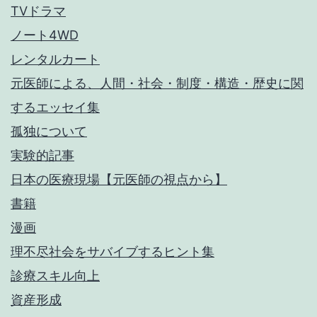
TVドラマ
ノート4WD
レンタルカート
元医師による、人間・社会・制度・構造・歴史に関
するエッセイ集
孤独について
実験的記事
日本の医療現場【元医師の視点から】
書籍
漫画
理不尽社会をサバイブするヒント集
診療スキル向上
資産形成