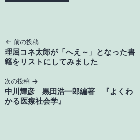
投
前の投稿
理屈コネ太郎が「へえ～」となった書
稿
籍をリストにしてみました
ナ
次の投稿
ビ
中川輝彦 黒田浩一郎編著 『よくわ
ゲ
かる医療社会学』
ー
シ