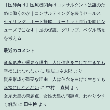
【医師向け】医療機関向けコンサルタントは誰のた
めに働くのか｜コンサルティングを装うセールス
セイリング、ボート操船、サーキット走行を同じシ
ューズでこなす｜足の保護、グリップ、ペダル感覚
を考える
最近のコメント
資産形成が重要な理由｜人は信念を曲げて生きても
幸福にはなれない
に
理屈コネ太郎
より
資産形成が重要な理由｜人は信念を曲げて生きても
幸福にはなれない
に
中村 直樹
より
女系天皇の問題点、女性天皇の問題点、わかりやす
く解説
に
田中博
より