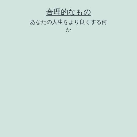
コ
合理的なもの
ン
あなたの人生をより良くする何
テ
か
ン
ツ
へ
ス
キ
ッ
プ