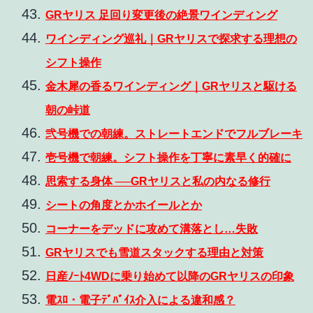
GRヤリス 足回り変更後の絶景ワインディング
ワインディング巡礼｜GRヤリスで探求する理想の
シフト操作
金木犀の香るワインディング｜GRヤリスと駆ける
朝の峠道
弐号機での朝練。ストレートエンドでフルブレーキ
壱号機で朝練。シフト操作を丁寧に素早く的確に
思索する身体 ──GRヤリスと私の内なる修行
シートの角度とかホイールとか
コーナーをデッドに攻めて溝落とし…失敗
GRヤリスでも雪道スタックする理由と対策
日産ﾉｰﾄ4WDに乗り始めて以降のGRヤリスの印象
電ｽﾛ・電子ﾃﾞﾊﾞｲｽ介入による違和感？