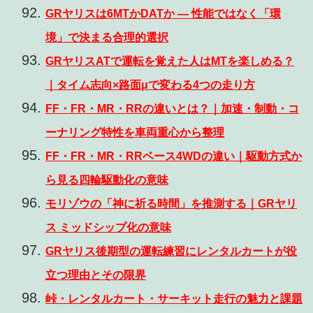
GRヤリスは6MTかDATか ― 性能ではなく「環
境」で決まる合理的選択
GRヤリスATで運転を覚えた人はMTを楽しめる？
｜タイム志向×路面μで変わる4つの走り方
FF・FR・MR・RRの違いとは？｜加速・制動・コ
ーナリング特性を車両重心から整理
FF・FR・MR・RRベース4WDの違い｜駆動方式か
ら見る四輪駆動化の意味
モリゾウの「神に祈る時間」を推測する｜GRヤリ
ス ミッドシップ化の意味
GRヤリス後期型の運転練習にレンタルカートが役
立つ理由とその限界
峠・レンタルカート・サーキット走行の魅力と課題