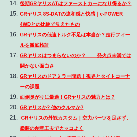
後期GRヤリスATはファーストカーになり得るか？
GRヤリス 8S-DATの違和感と快感｜e-POWER
4WDとの比較で見えたもの
GRヤリスの低速トルク不足は本当か？走行フィー
ルを徹底検証
G
Rヤリスはつまらないのか？ ――発火点未満では
開かない面白さ
GRヤリスのドアミラー問題｜視界とタイトコーナ
ーの課題
面倒臭がりに最適！GRヤリスの魅力とは？
GRヤリスか? 他のクルマか?
GRヤリスの外観カスタム｜空力パーツを足さず、
塗装の創意工夫でカッコよく