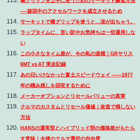
横グリップを上手に使うためのサーキット練習方法
──旋回中のアクセルワークを成立させるため
サーキットで横グリップを使うと…涙が出ちゃう。
ラップタイムに、言い訳やお気持ちは一切通用しな
い
この小さなタイム差が、今の私の道標｜GRヤリス
6MT vs AT 実走記録
あの日いけなかった富士スピードウェイ ――1977
年の積み残しを回収するために
メーカーオプションとリセールバリューの真実
クルマのカスタムとリセール価値｜改造で損しない
方法
HANSの通常型とハイブリッド型の価格差がもたら
す意味｜今後のクルマ選択の自由度