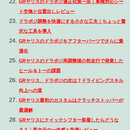
GRヤリスのドラポジ適正化第一歩｜車検対応シー
ト交換と位置出しレビュー
ドラポジ調整を快適にする小さな工夫｜ちょっと贅
沢な工具を導入
GRヤリスのドラポジをアフターパーツでさらに最
適化
GRヤリスのドラポジ再調整後の初走行で発覚した
ヒール＆トーの課題
GRヤリス、ドラポジの次は？ドライビングスキル
向上への道
GRヤリス最初のカスタムはクラッチストッパーが
最適解
GRヤリスにクイックシフター装着したらどうな
る？｜異次元の一体感と装着レビュー