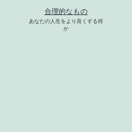
コ
合理的なもの
ン
あなたの人生をより良くする何
テ
か
ン
ツ
へ
ス
キ
ッ
プ