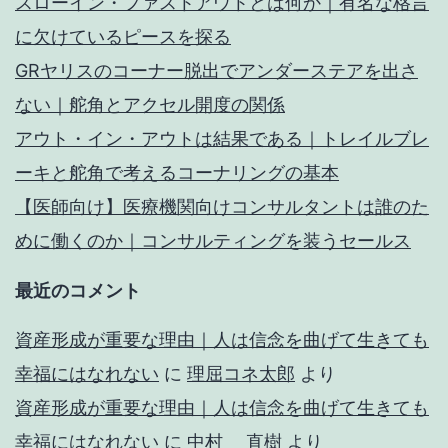
スローイン・ファストアウトとは何か｜有名な格言
に欠けているピースを探る
GRヤリスのコーナー脱出でアンダーステアを出さ
ない｜舵角とアクセル開度の関係
アウト・イン・アウトは結果である｜トレイルブレ
ーキと舵角で考えるコーナリングの基本
【医師向け】医療機関向けコンサルタントは誰のた
めに働くのか｜コンサルティングを装うセールス
最近のコメント
資産形成が重要な理由｜人は信念を曲げて生きても
幸福にはなれない
に
理屈コネ太郎
より
資産形成が重要な理由｜人は信念を曲げて生きても
幸福にはなれない
に
中村 直樹
より