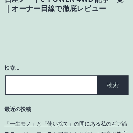
ゲ
｜オーナー目線で徹底レビュー
ー
シ
ョ
ン
検索…
最近の投稿
「一生モノ」と「使い捨て」の間にある私のギア論