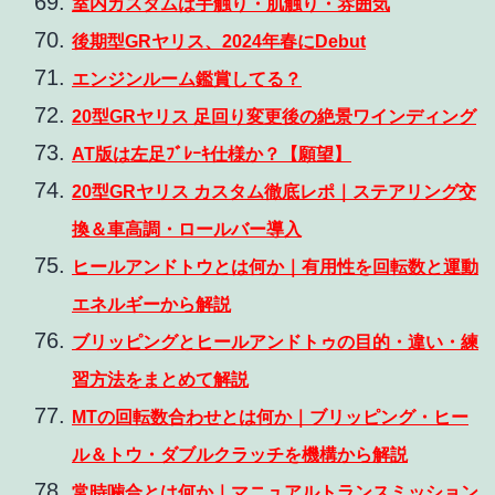
室内カスタムは手触り・肌触り・雰囲気
後期型GRヤリス、2024年春にDebut
エンジンルーム鑑賞してる？
20型GRヤリス 足回り変更後の絶景ワインディング
AT版は左足ﾌﾞﾚｰｷ仕様か？【願望】
20型GRヤリス カスタム徹底レポ｜ステアリング交
換＆車高調・ロールバー導入
ヒールアンドトウとは何か｜有用性を回転数と運動
エネルギーから解説
ブリッピングとヒールアンドトゥの目的・違い・練
習方法をまとめて解説
MTの回転数合わせとは何か｜ブリッピング・ヒー
ル＆トウ・ダブルクラッチを機構から解説
常時噛合とは何か｜マニュアルトランスミッション