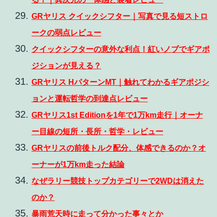
GRヤリス クイックシフター｜写真で見る短ストロ
ークの弱点レビュー
クイックシフターの意外な利点！紅いノブでギアポ
ジションが見える？
GRヤリス HパターンMT｜触れてわかるギアポジシ
ョンと運転哲学の到達点レビュー
GRヤリス1st Editionを1年で1万km走行｜オーナ
ー目線の短所・長所・哲学・レビュー
GRヤリスの前後トルク配分、体感できるのか？オ
ーナーが1万km走った結論
なぜラリー競技トップカテゴリーで2WDは消えた
のか？
暴雨荒天時に走って分かった事々とか