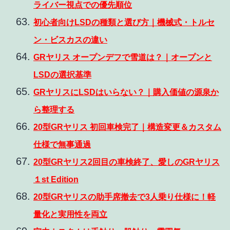
ライバー視点での優先順位
初心者向けLSDの種類と選び方｜機械式・トルセ
ン・ビスカスの違い
GRヤリス オープンデフで雪道は？｜オープンと
LSDの選択基準
GRヤリスにLSDはいらない？｜購入価値の源泉か
ら整理する
20型GRヤリス 初回車検完了｜構造変更＆カスタム
仕様で無事通過
20型GRヤリス2回目の車検終了、愛しのGRヤリス
１st Edition
20型GRヤリスの助手席撤去で3人乗り仕様に！軽
量化と実用性を両立