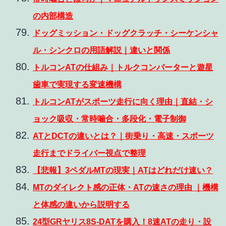
の内部構造
ドッグミッション・ドッグクラッチ・シーケンシャ
ル・シンクロの用語解説｜違いと関係
トルコンATの仕組み｜トルクコンバーターと遊星
歯車で実現する変速機構
トルコンATがスポーツ走行に向く理由｜直結・シ
ョック吸収・常時噛合・多段化・電子制御
ATとDCTの違いとは？｜街乗り・高速・スポーツ
走行までドライバー視点で整理
【悲報】3ペダルMTの現実｜ATはどれだけ速い？
MTのダイレクト感の正体・ATの速さの理由 ｜機構
と体感の違いから説明する
24型GRヤリス8S-DATを購入！8速ATの走り・設