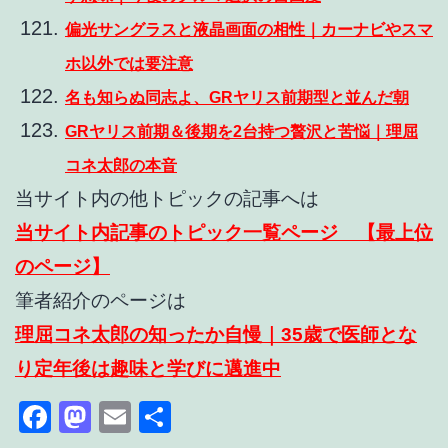
偏光サングラスと液晶画面の相性｜カーナビやスマ
ホ以外では要注意
名も知らぬ同志よ、GRヤリス前期型と並んだ朝
GRヤリス前期＆後期を2台持つ贅沢と苦悩｜理屈
コネ太郎の本音
当サイト内の他トピックの記事へは
当サイト内記事のトピック一覧ページ 【最上位
のページ】
筆者紹介のページは
理屈コネ太郎の知ったか自慢｜35歳で医師とな
り定年後は趣味と学びに邁進中
Facebook
Mastodon
Email
共