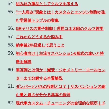
組み込み製品としてクルマを考える
“一人病み”現象とは｜カスタムとエンジン制御が生
む学習値トラブルの実像
GRヤリスの電子制御！理屈コネ太郎のクルマ哲学
これからどうするか悩み中
納車後2年経過して思うこと
初心者向け｜主流サスペンション6形式の違いと特
徴を解説
車高調とは何か｜減衰・ジオメトリー・ロールセン
ターまで分解する本質解説
ダンパーとバネの役割とは？｜サスペンションの縮
む量と速さが分かる基本の原理
現代車カスタム・チューニングの合理的な順序｜ド