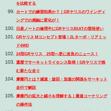
を比較する
カートでの練習効果か？｜GRヤリスのワインディ
ングでの感触に変化が！
日産ノートの修理中にGRヤリス8SATの普段使い
GRヤリス Mコンセプト登場！2Lターボ・リアミッ
ド4WD
24型GRヤリス 25型へ更に改良のニュース！
還暦でサーキットライセンス取得！GRヤリスで挑
む新たな走り
摩擦円とは？減速・旋回・加速の関係をサーキット
走行で解説
摩擦円の拡大と縮小を理解する｜最速コーナリング
の操作法