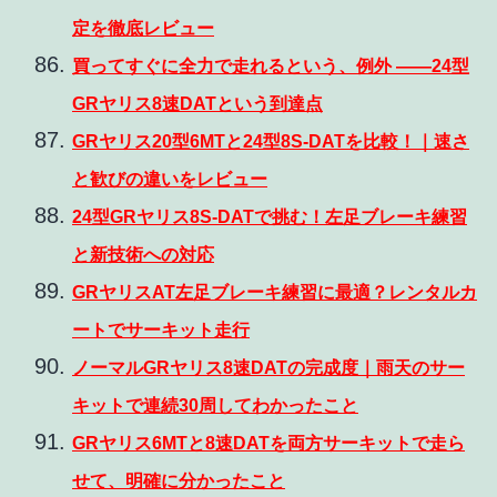
定を徹底レビュー
買ってすぐに全力で走れるという、例外 ――24型
GRヤリス8速DATという到達点
GRヤリス20型6MTと24型8S-DATを比較！｜速さ
と歓びの違いをレビュー
24型GRヤリス8S-DATで挑む！左足ブレーキ練習
と新技術への対応
GRヤリスAT左足ブレーキ練習に最適？レンタルカ
ートでサーキット走行
ノーマルGRヤリス8速DATの完成度｜雨天のサー
キットで連続30周してわかったこと
GRヤリス6MTと8速DATを両方サーキットで走ら
せて、明確に分かったこと